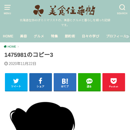
MENU
SEARCH
北海道在住40才ミニマリストの、美容とグルメと暮らしを綴った記録
です。
HOME
美容
グルメ
特集
節約術
日々の学び
プロフィール
HOME
1475981のコピー3
2020年11月22日
ツイート
シェア
はてブ
送る
Pocket