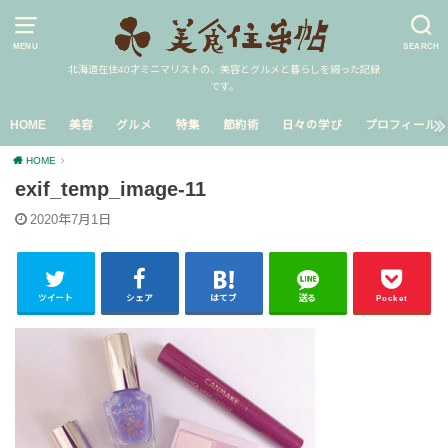
MENU
SEARCH
北海道在住40才ミニマリストの、美容とグルメと暮らしを綴った記録
です。
HOME
美容
グルメ
特集
節約術
日々の学び
プロフィール
HOME
exif_temp_image-11
2020年7月1日
ツイート
シェア
はてブ
送る
Pocket