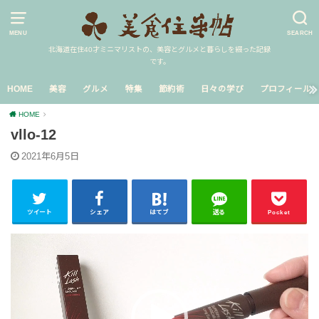
MENU
SEARCH
北海道在住40才ミニマリストの、美容とグルメと暮らしを綴った記録
です。
HOME
美容
グルメ
特集
節約術
日々の学び
プロフィール
HOME
vllo-12
2021年6月5日
ツイート
シェア
はてブ
送る
Pocket
動
画
プ
レ