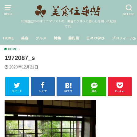
MENU
SEARCH
北海道在住40才ミニマリストの、美容とグルメと暮らしを綴った記録
です。
HOME
美容
グルメ
特集
節約術
日々の学び
プロフィール
HOME
1972087_s
2020年12月21日
ツイート
シェア
はてブ
送る
Pocket