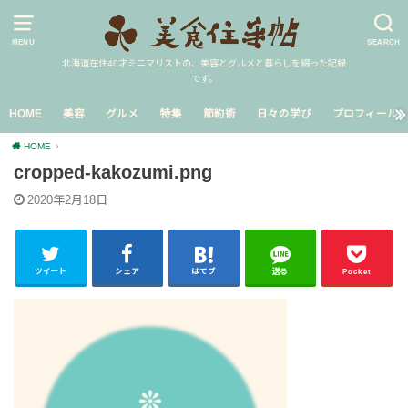
MENU
SEARCH
北海道在住40才ミニマリストの、美容とグルメと暮らしを綴った記録
です。
HOME
美容
グルメ
特集
節約術
日々の学び
プロフィール
HOME
cropped-kakozumi.png
2020年2月18日
ツイート
シェア
はてブ
送る
Pocket