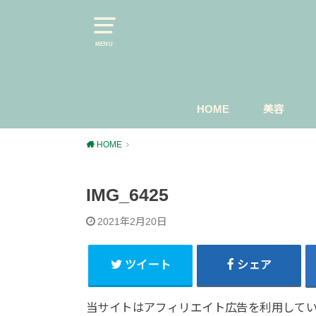
MENU
HOME
美容
スキンケ
マスカラ
今日のメ
HOME
IMG_6425
2021年2月20日
ツイート
シェア
当サイトはアフィリエイト広告を利用して