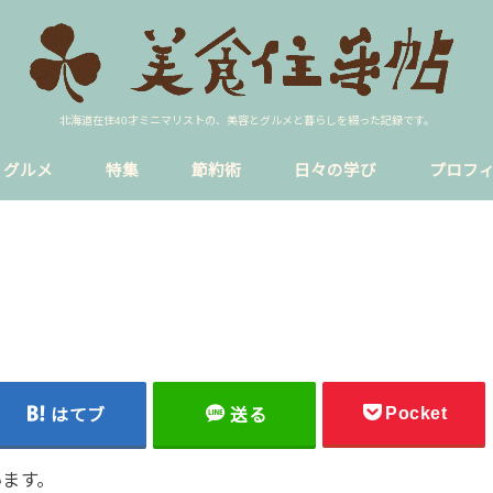
北海道在住40才ミニマリストの、美容とグルメと暮らしを綴った記録です。
グルメ
特集
節約術
日々の学び
プロフ
ア
イク
ラーメン
円山裏参道
sns
blog
貸し会議室
恋愛
暮らし
円山公園駅
西18丁目
Pocket
はてブ
送る
います。