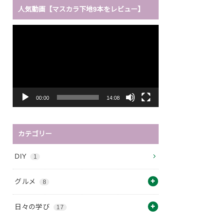
人気動画【マスカラ下地9本をレビュー】
動
画
プ
レ
ー
ヤ
ー
00:00
14:08
カテゴリー
DIY
1
グルメ
8
日々の学び
17