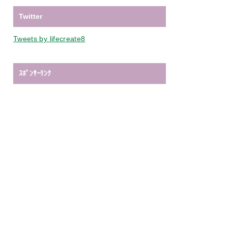
Twitter
Tweets by lifecreate8
ｽﾎﾟﾝｻｰﾘﾝｸ