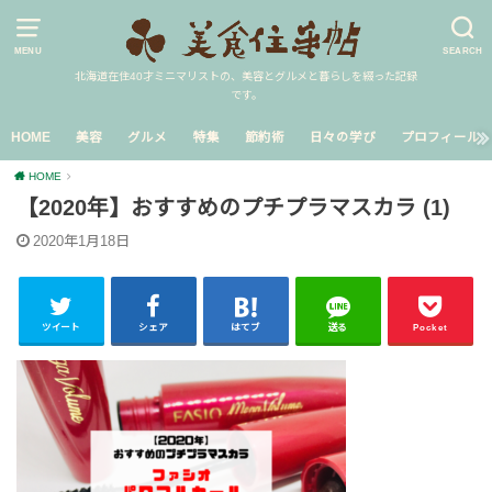
MENU
SEARCH
北海道在住40才ミニマリストの、美容とグルメと暮らしを綴った記録
です。
HOME
美容
グルメ
特集
節約術
日々の学び
プロフィール
HOME
【2020年】おすすめのプチプラマスカラ (1)
2020年1月18日
ツイート
シェア
はてブ
送る
Pocket