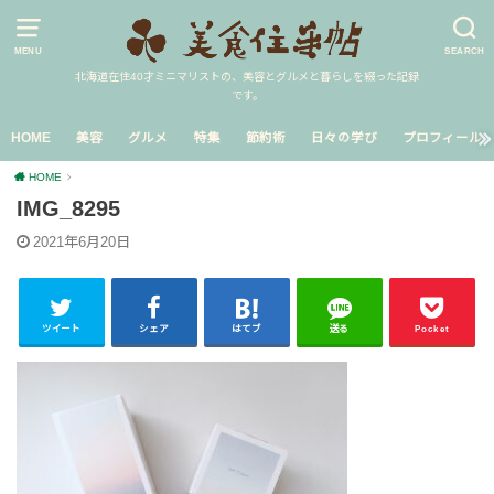
MENU
SEARCH
北海道在住40才ミニマリストの、美容とグルメと暮らしを綴った記録
です。
HOME
美容
グルメ
特集
節約術
日々の学び
プロフィール
HOME
IMG_8295
2021年6月20日
ツイート
シェア
はてブ
送る
Pocket