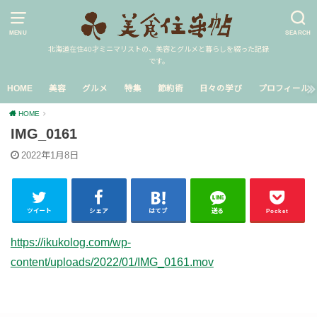
MENU
SEARCH
北海道在住40才ミニマリストの、美容とグルメと暮らしを綴った記録
です。
HOME
美容
グルメ
特集
節約術
日々の学び
プロフィール
HOME
IMG_0161
2022年1月8日
ツイート
シェア
はてブ
送る
Pocket
https://ikukolog.com/wp-
content/uploads/2022/01/IMG_0161.mov