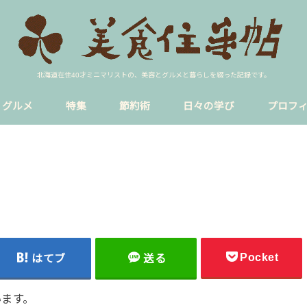
北海道在住40才ミニマリストの、美容とグルメと暮らしを綴った記録です。
グルメ
特集
節約術
日々の学び
プロフ
ア
イク
ラーメン
円山裏参道
sns
blog
貸し会議室
恋愛
暮らし
円山公園駅
西18丁目
Pocket
はてブ
送る
います。