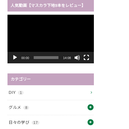
人気動画【マスカラ下地9本をレビュー】
動
画
プ
レ
ー
ヤ
ー
00:00
14:08
カテゴリー
DIY
1
グルメ
8
日々の学び
17