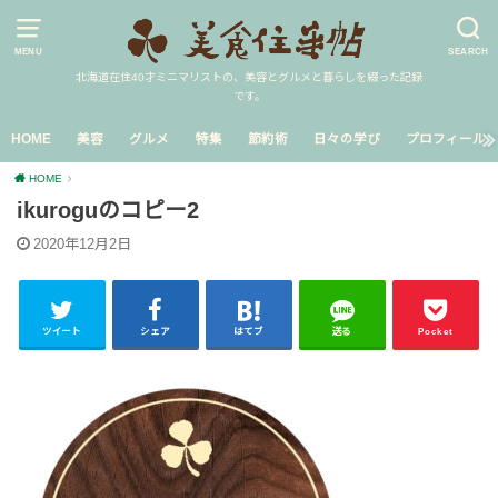
MENU
SEARCH
北海道在住40才ミニマリストの、美容とグルメと暮らしを綴った記録
です。
HOME
美容
グルメ
特集
節約術
日々の学び
プロフィール
HOME
ikuroguのコピー2
2020年12月2日
ツイート
シェア
はてブ
送る
Pocket