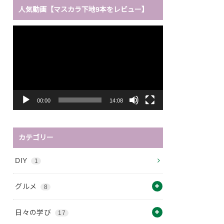
人気動画【マスカラ下地9本をレビュー】
動
画
プ
レ
ー
ヤ
ー
00:00
14:08
カテゴリー
DIY
1
グルメ
8
日々の学び
17