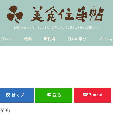
北海道在住40才ミニマリストの、美容とグルメと暮らしを綴った記録です。
グルメ
特集
節約術
日々の学び
プロフ
ア
イク
ラーメン
円山裏参道
sns
blog
貸し会議室
恋愛
暮らし
円山公園駅
西18丁目
Pocket
はてブ
送る
います。