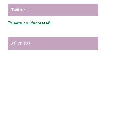
Twitter
Tweets by lifecreate8
ｽﾎﾟﾝｻｰﾘﾝｸ