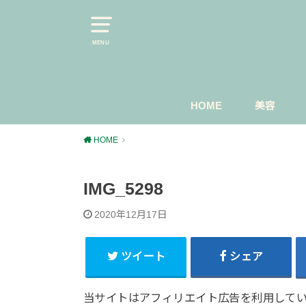
MENU
HOME
美容
スキンケ
マスカラ
今日のメ
HOME
IMG_5298
2020年12月17日
ツイート
シェア
当サイトはアフィリエイト広告を利用して