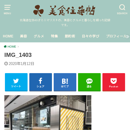
MENU
SEARCH
北海道在住40才ミニマリストの、美容とグルメと暮らしを綴った記録
です。
HOME
美容
グルメ
特集
節約術
日々の学び
プロフィール
HOME
IMG_1403
2020年1月12日
ツイート
シェア
はてブ
送る
Pocket