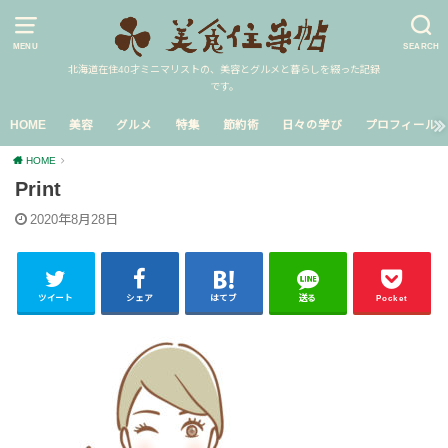
MENU
SEARCH
北海道在住40才ミニマリストの、美容とグルメと暮らしを綴った記録
です。
HOME
美容
グルメ
特集
節約術
日々の学び
プロフィール
HOME
Print
2020年8月28日
ツイート
シェア
はてブ
送る
Pocket