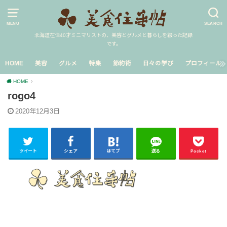
MENU
SEARCH
北海道在住40才ミニマリストの、美容とグルメと暮らしを綴った記録
です。
HOME
美容
グルメ
特集
節約術
日々の学び
プロフィール
HOME
rogo4
2020年12月3日
ツイート
シェア
はてブ
送る
Pocket