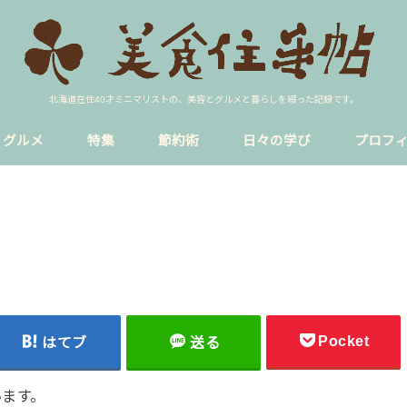
北海道在住40才ミニマリストの、美容とグルメと暮らしを綴った記録です。
グルメ
特集
節約術
日々の学び
プロフ
ア
イク
ラーメン
円山裏参道
sns
blog
貸し会議室
恋愛
暮らし
円山公園駅
西18丁目
Pocket
はてブ
送る
います。