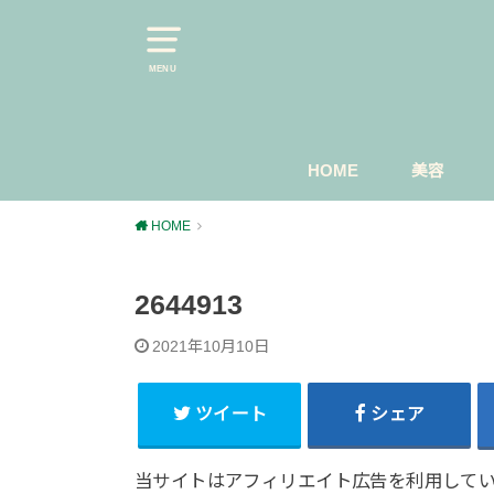
MENU
HOME
美容
スキンケ
マスカラ
今日のメ
HOME
2644913
2021年10月10日
ツイート
シェア
当サイトはアフィリエイト広告を利用して