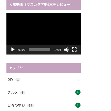
人気動画【マスカラ下地9本をレビュー】
動
画
プ
レ
ー
ヤ
ー
00:00
14:08
カテゴリー
DIY
1
グルメ
8
日々の学び
17