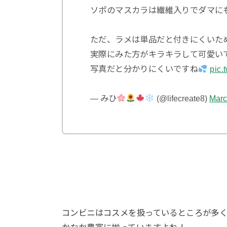
ソポのマスカラは繊維入りでダマに
ただ、ラメは単品だと付きにくいた
実際にみた方がキラキラして可愛い
写真だと分かりにくいですね
pic.
— みひ
(@lifecreate8)
Marc
コンビニはコスメを扱っているところが多