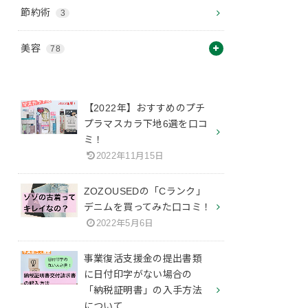
節約術
3
美容
78
【2022年】おすすめのプチ
プラマスカラ下地6選を口コ
ミ！
2022年11月15日
ZOZOUSEDの「Cランク」
デニムを買ってみた口コミ！
2022年5月6日
事業復活支援金の提出書類
に日付印字がない場合の
「納税証明書」の入手方法
について