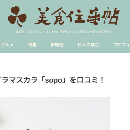
北海道在住40才ミニマリストの、美容とグルメと暮らしを綴った記録です。
グルメ
特集
節約術
日々の学び
プロフ
ア
イク
ラーメン
円山裏参道
sns
blog
貸し会議室
恋愛
暮らし
円山公園駅
西18丁目
プラマスカラ「sopo」を口コミ！