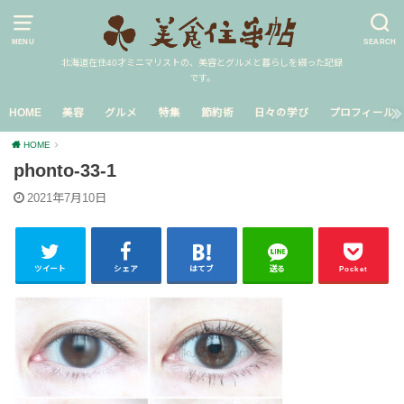
MENU
SEARCH
北海道在住40才ミニマリストの、美容とグルメと暮らしを綴った記録
です。
HOME
美容
グルメ
特集
節約術
日々の学び
プロフィール
HOME
phonto-33-1
2021年7月10日
ツイート
シェア
はてブ
送る
Pocket