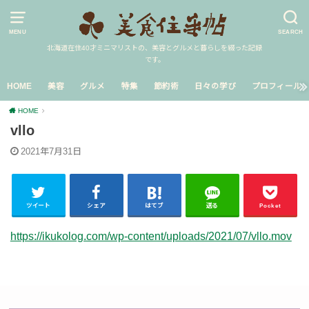
MENU
SEARCH
北海道在住40才ミニマリストの、美容とグルメと暮らしを綴った記録
です。
HOME
美容
グルメ
特集
節約術
日々の学び
プロフィール
HOME
vllo
2021年7月31日
ツイート
シェア
はてブ
送る
Pocket
https://ikukolog.com/wp-content/uploads/2021/07/vllo.mov