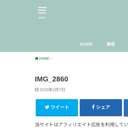
MENU
HOME
美容
スキンケ
マスカラ
今日のメ
HOME
IMG_2860
2020年2月7日
ツイート
シェア
当サイトはアフィリエイト広告を利用して