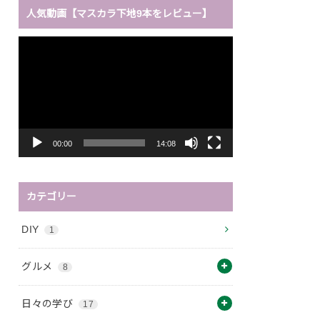
人気動画【マスカラ下地9本をレビュー】
動
画
プ
レ
ー
ヤ
ー
00:00
14:08
カテゴリー
DIY
1
グルメ
8
日々の学び
17