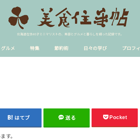
北海道在住40才ミニマリストの、美容とグルメと暮らしを綴った記録です。
グルメ
特集
節約術
日々の学び
プロフ
ア
イク
ラーメン
円山裏参道
sns
blog
貸し会議室
恋愛
暮らし
円山公園駅
西18丁目
Pocket
はてブ
送る
います。