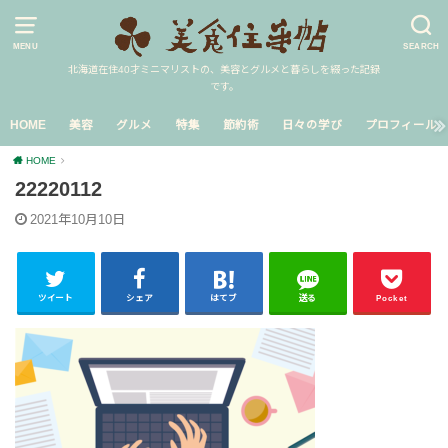
MENU
SEARCH
北海道在住40才ミニマリストの、美容とグルメと暮らしを綴った記録
です。
HOME
美容
グルメ
特集
節約術
日々の学び
プロフィール
HOME
22220112
2021年10月10日
ツイート
シェア
はてブ
送る
Pocket