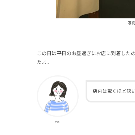
写真
この日は平日のお昼過ぎにお店に到着した
たよ。
店内は驚くほど狭
mihi