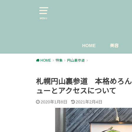
MENU
HOME
美容
スキンケ
マスカラ
今日のメ
HOME
特集
円山裏参道
札幌円山裏参道 本格めろん
ューとアクセスについて
2020年1月8日
2021年2月4日