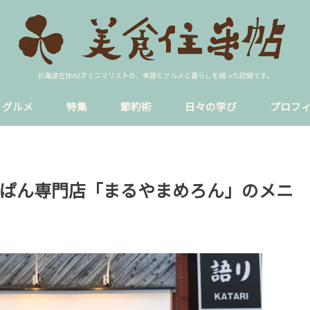
北海道在住40才ミニマリストの、美容とグルメと暮らしを綴った記録です。
グルメ
特集
節約術
日々の学び
プロフ
ア
イク
ラーメン
円山裏参道
sns
blog
貸し会議室
恋愛
暮らし
円山公園駅
西18丁目
ぱん専門店「まるやまめろん」のメニ