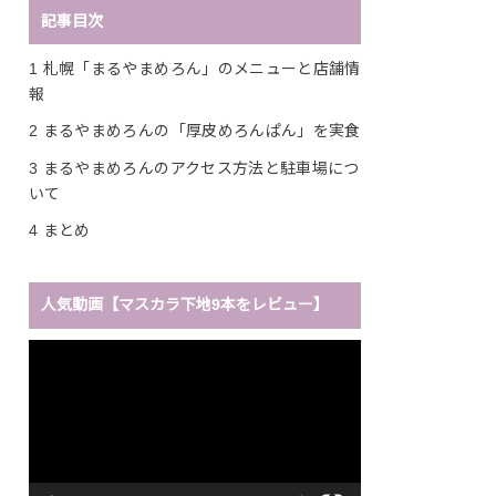
記事目次
1
札幌「まるやまめろん」のメニューと店舗情
報
2
まるやまめろんの「厚皮めろんぱん」を実食
3
まるやまめろんのアクセス方法と駐車場につ
いて
4
まとめ
人気動画【マスカラ下地9本をレビュー】
動
画
プ
レ
ー
ヤ